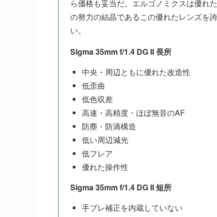
ら価格も妥当だ。エルゴノミクスは優れ
の努力の結晶であるこの優れたレンズを誇りに思
い。
Sigma 35mm f/1.4 DG II 長所
中央・周辺ともに優れた改造性
低歪曲
低色収差
高速・高精度・ほぼ無音のAF
防塵・防滴構造
低い周辺減光
低フレア
優れた操作性
Sigma 35mm f/1.4 DG II 短所
手ブレ補正を内蔵していない