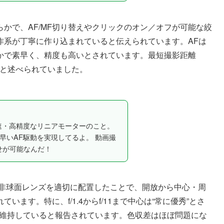
かで、AF/MF切り替えやクリックのオン／オフが可能な絞
作系が丁寧に作り込まれていると伝えられています。AFは
静かで素早く、精度も高いとされています。最短撮影距離
だと述べられていました。
ator）は高速・高精度なリニアモーターのこと。
早いAF駆動を実現してるよ。 動画撮
せが可能なんだ！
Dや非球面レンズを適切に配置したことで、開放から中心・周
ます。特に、f/1.4からf/11まで中心は“常に優秀”とさ
た性能”を維持していると報告されています。色収差はほぼ問題にな