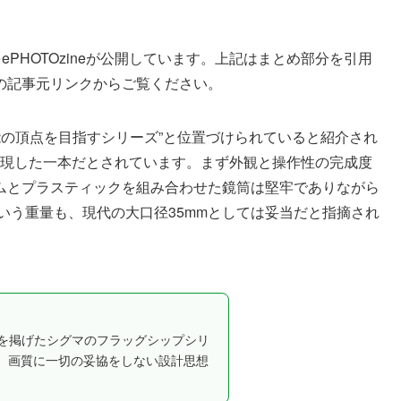
レビュー記事をePHOTOzineが公開しています。上記はまとめ部分を引用
の記事元リンクからご覧ください。
性能の頂点を目指すシリーズ”と位置づけられていると紹介され
の思想を体現した一本だとされています。まず外観と操作性の完成度
ムとプラスティックを組み合わせた鏡筒は堅牢でありながら
という重量も、現代の大口径35mmとしては妥当だと指摘され
？
とを掲げたシグマのフラッグシップシリ
、画質に一切の妥協をしない設計思想