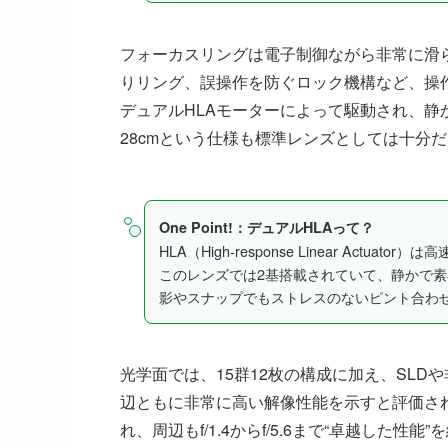
フォーカスリングは電子制御ながら非常に滑ら
りリング、誤操作を防ぐロック機構など、操
デュアルHLAモーターによって駆動され、
28cmという仕様も標準レンズとしては十分
One Point!：デュアルHLAって？
HLA（High-response Linear Actu
このレンズでは2基搭載されていて、静かで素
影やスナップでもストレスのないピント合わ
光学面では、15群12枚の構成に加え、SL
辺ともに非常に高い解像性能を示すと評価されてい
れ、周辺もf/1.4からf/5.6まで“卓越し