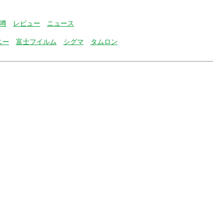
噂
レビュー
ニュース
ニー
富士フイルム
シグマ
タムロン