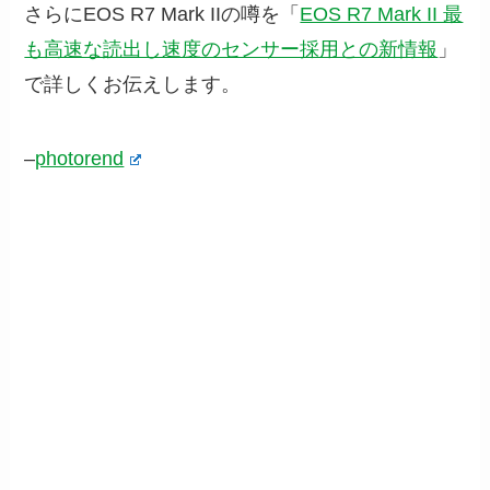
さらにEOS R7 Mark IIの噂を「
EOS R7 Mark II 最
も高速な読出し速度のセンサー採用との新情報
」
で詳しくお伝えします。
–
photorend