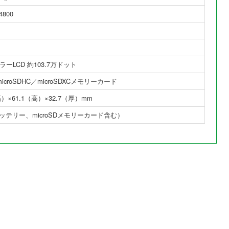
4800
カラーLCD 約103.7万ドット
／microSDHC／microSDXCメモリーカード
幅）×61.1（高）×32.7（厚）mm
バッテリー、microSDメモリーカード含む）