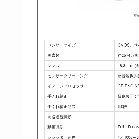
画
センサーサイズ
CMOS、サイ
画素数
約2574万
レンズ
18.3mm（
センサークリーニング
超音波振動
イメージプロセッサ
GR ENGIN
手ぶれ補正
撮像素子シフト
手ぶれ補正効果
6.0段
高速連続撮影
－
動画撮影
Full HD 60p
シャッター速度
1／4000～