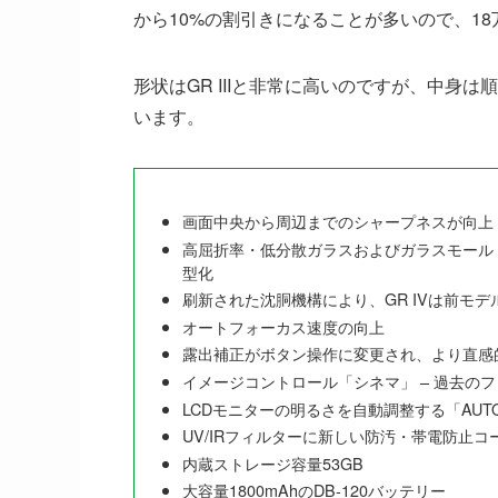
から10%の割引きになることが多いので、1
形状はGR IIIと非常に高いのですが、中身
います。
画面中央から周辺までのシャープネスが向上
高屈折率・低分散ガラスおよびガラスモール
型化
刷新された沈胴機構により、GR IVは前モ
オートフォーカス速度の向上
露出補正がボタン操作に変更され、より直感
イメージコントロール「シネマ」 – 過去の
LCDモニターの明るさを自動調整する「AUT
UV/IRフィルターに新しい防汚・帯電防止
内蔵ストレージ容量53GB
大容量1800mAhのDB-120バッテリー