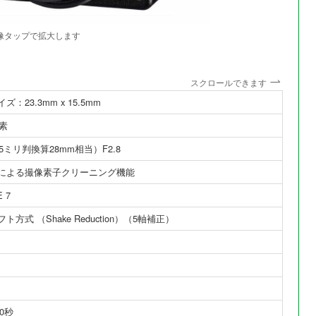
像タップで拡大します
スクロールできます
ズ：23.3mm x 15.5mm
画素
35ミリ判換算28mm相当）F2.8
による撮像素子クリーニング機能
E 7
方式 （Shake Reduction）（5軸補正）
30秒