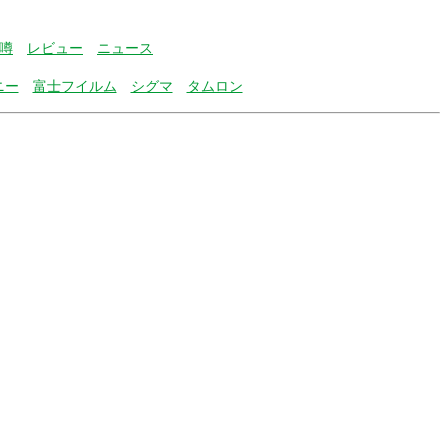
噂
レビュー
ニュース
ニー
富士フイルム
シグマ
タムロン