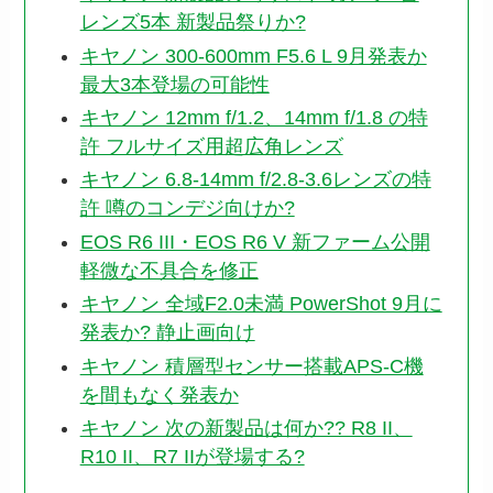
レンズ5本 新製品祭りか?
キヤノン 300-600mm F5.6 L 9月発表か
最大3本登場の可能性
キヤノン 12mm f/1.2、14mm f/1.8 の特
許 フルサイズ用超広角レンズ
キヤノン 6.8-14mm f/2.8-3.6レンズの特
許 噂のコンデジ向けか?
EOS R6 III・EOS R6 V 新ファーム公開
軽微な不具合を修正
キヤノン 全域F2.0未満 PowerShot 9月に
発表か? 静止画向け
キヤノン 積層型センサー搭載APS-C機
を間もなく発表か
キヤノン 次の新製品は何か?? R8 II、
R10 II、R7 IIが登場する?