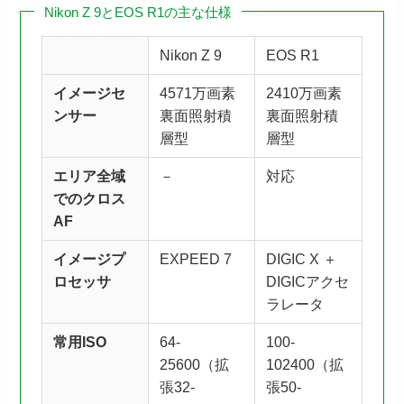
Nikon Z 9とEOS R1の主な仕様
Nikon Z 9
EOS R1
イメージセ
4571万画素
2410万画素
ンサー
裏面照射積
裏面照射積
層型
層型
エリア全域
－
対応
でのクロス
AF
イメージプ
EXPEED 7
DIGIC X ＋
ロセッサ
DIGICアクセ
ラレータ
常用ISO
64-
100-
25600（拡
102400（拡
張32-
張50-