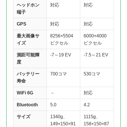
ヘッドホン
対応
対応
端子
GPS
対応
対応
最大画像サ
8256×5504
6000×4000
イズ
ピクセル
ピクセル
測距可能輝
-7～19 EV
-7.5～21 EV
度
バッテリー
700コマ
530コマ
寿命
WiFi 6G
－
対応
Bluetooth
5.0
4.2
サイズ
1340g、
1115g、
149×150×91
158×150×87