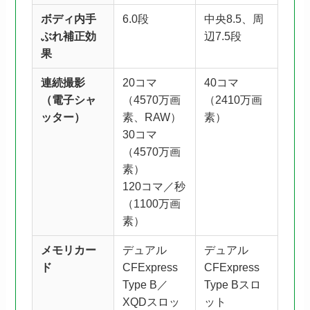
ボディ内手
6.0段
中央8.5、周
ぶれ補正
効
辺7.5段
果
連続撮影
20コマ
40コマ
（電子シャ
（4570万画
（2410万画
ッター）
素、RAW）
素）
30コマ
（4570万画
素）
120コマ／秒
（1100万画
素）
メモリカー
デュアル
デュアル
ド
CFExpress
CFExpress
Type B／
Type Bスロ
XQDスロッ
ット