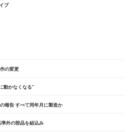
カイブ
り動作の変更
完全に動かなくなる”
少数との報告 すべて同年月に製造か
ル 基準外の部品を組込み