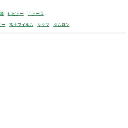
噂
レビュー
ニュース
ニー
富士フイルム
シグマ
タムロン