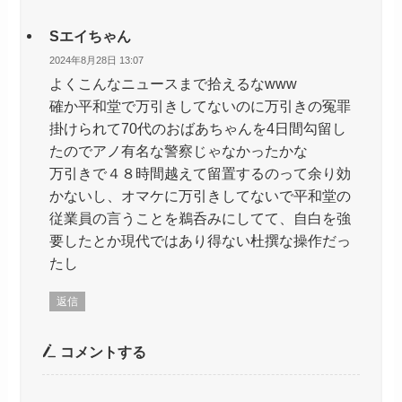
Sエイちゃん
2024年8月28日 13:07
よくこんなニュースまで拾えるなwww
確か平和堂で万引きしてないのに万引きの冤罪
掛けられて70代のおばあちゃんを4日間勾留し
たのでアノ有名な警察じゃなかったかな
万引きで４８時間越えて留置するのって余り効
かないし、オマケに万引きしてないで平和堂の
従業員の言うことを鵜呑みにしてて、自白を強
要したとか現代ではあり得ない杜撰な操作だっ
たし
返信
コメントする