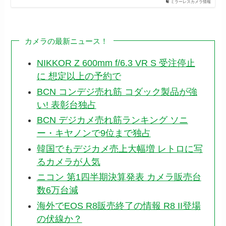
ミラーレスカメラ情報
カメラの最新ニュース！
NIKKOR Z 600mm f/6.3 VR S 受注停止
に 想定以上の予約で
BCN コンデジ売れ筋 コダック製品が強
い! 表彰台独占
BCN デジカメ売れ筋ランキング ソニ
ー・キヤノンで9位まで独占
韓国でもデジカメ売上大幅増 レトロに写
るカメラが人気
ニコン 第1四半期決算発表 カメラ販売台
数6万台減
海外でEOS R8販売終了の情報 R8 II登場
の伏線か？