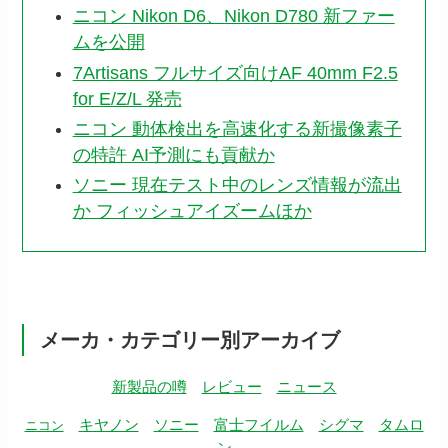
ニコン Nikon D6、Nikon D780 新ファー
ムを公開
7Artisans フルサイズ向けAF 40mm F2.5
for E/Z/L 発売
ニコン 動体検出を高速化する新撮像素子
の特許 AI予測にも貢献か
ソニー 現在テスト中のレンズ情報が流出
か フィッシュアイズームほか
メーカ・カテゴリー別アーカイブ
新製品の噂
レビュー
ニュース
キヤノン
ソニー
富士フイルム
シグマ
タムロ
ニコン
ン