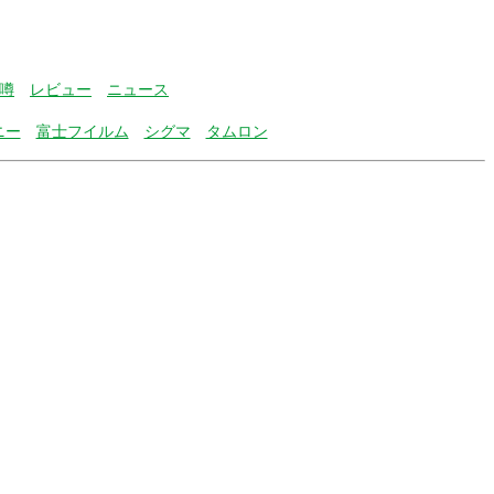
噂
レビュー
ニュース
ニー
富士フイルム
シグマ
タムロン