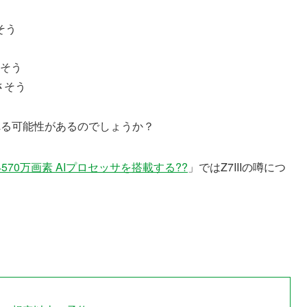
さそう
さそう
なさそう
れる可能性があるのでしょうか？
型4570万画素 AIプロセッサを搭載する??
」ではZ7IIIの噂につ