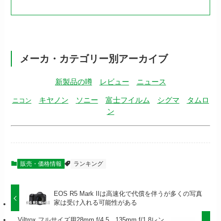
メーカ・カテゴリー別アーカイブ
新製品の噂
レビュー
ニュース
キヤノン
ソニー
富士フイルム
シグマ
タムロ
ニコン
ン
販売・価格情報
ランキング
EOS R5 Mark IIは高速化で代償を伴うが多くの写真
家は受け入れる可能性がある
Viltrox フルサイズ用28mm f/4.5、135mm f/1.8レン