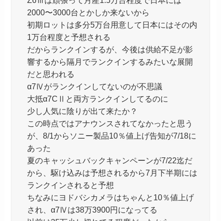
2000〜3000台とかしか来ないから
初期ロットは多分5万台用意して日本にはその内
1万台程度と予想される
だからランクインするが、今後は供給不足が影
響するから隔月でランクインするみたいな展開
だと思われる
α7Ⅳがランクインしてないのが不思議
大抵α7CⅡと両方ランクインしてるのに
少し人気に陰りが出て来たか？
この時点ではアナウンスされてなかったと思う
が、8/1からソニー製品10％値上げ告知が7/18に
あった
夏のキャッシュバックキャンペーンが7/22迄だ
から、駆け込みは予想されるから7月下半期には
ランクインされると予想
ちなみにヨドバシカメラはちゃんと10％値上げ
され、α7Ⅳは38万3900円になってる