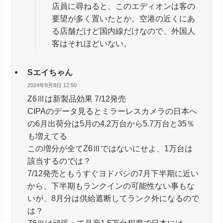
店員に尋ねると、このエディオンは客の
要望が多く置いたとか。空港の近くにあ
る店舗だけど国内線だけなので、外国人
客はそれほどいない。
Sエイちゃん
2024年8月8日 12:50
Z6Ⅲは新製品効果 7/12発売
CIPAのデータ見るとミラーレスカメラの日本へ
の6月出荷分は5月の4.2万台から5.7万台と35％
も増えてる
この増分が全てZ6Ⅲではないにせよ、1万台は
該当するのでは？
7/12発売ともうすぐヨドバシの7月下半期に近い
から、下半期もランクインの可能性ない事もな
いが、8月分は供給遮断してランク外になるので
は？
Z6Ⅲは頑張って月産1.5万台程度で日本には