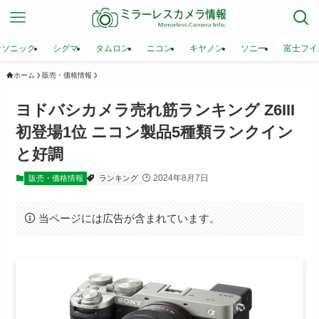
ナソニック
シグマ
タムロン
ニコン
キヤノン
ソニー
富士フイ
ホーム
販売・価格情報
ヨドバシカメラ売れ筋ランキング Z6III
初登場1位 ニコン製品5種類ランクイン
と好調
2024年8月7日
販売・価格情報
ランキング
当ページには広告が含まれています。