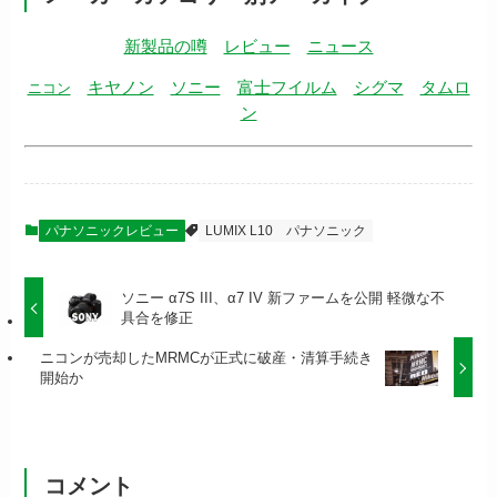
新製品の噂
レビュー
ニュース
キヤノン
ソニー
富士フイルム
シグマ
タムロ
ニコン
ン
パナソニックレビュー
LUMIX L10
パナソニック
ソニー α7S III、α7 IV 新ファームを公開 軽微な不
具合を修正
ニコンが売却したMRMCが正式に破産・清算手続き
開始か
コメント