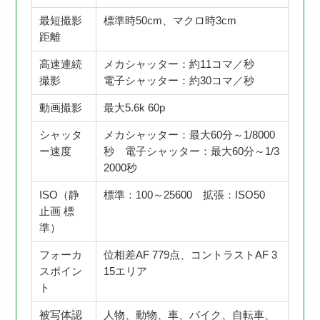
最短撮影
標準時50cm、マクロ時3cm
距離
高速連続
メカシャッター：約11コマ／秒
撮影
電子シャッター：約30コマ／秒
動画撮影
最大5.6k 60p
シャッタ
メカシャッター：最大60分～1/8000
ー速度
秒 電子シャッター：最大60分～1/3
2000秒
ISO（静
標準：100～25600 拡張：ISO50
止画 標
準）
フォーカ
位相差AF 779点、コントラストAF 3
スポイン
15エリア
ト
被写体認
人物、動物、車、バイク、自転車、