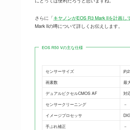
にとっては便利だろうと思いますね。
さらに「
キヤノンがEOS R3 Mark IIを計
Mark IIの噂について詳しくお伝えします。
EOS R50 Vの主な仕様
センサーサイズ
約2
画素数
最大
デュアルピクセルCMOS AF
対
センサークリーニング
－
イメージプロセッサ
DIG
手ぶれ補正
－