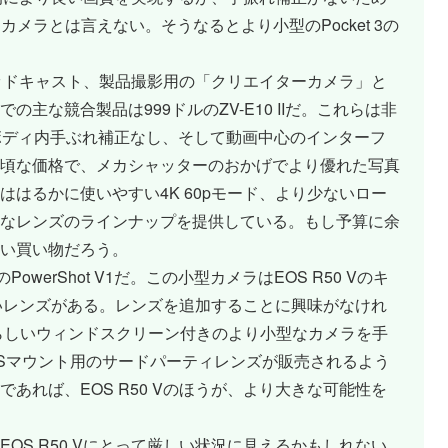
カメラとは言えない。そうなるとより小型のPocket 3の
、ポッドキャスト、製品撮影用の「クリエイターカメラ」と
主な競合製品は999ドルのZV-E10 IIだ。これらは非
、ボディ内手ぶれ補正なし、そして動画中心のインターフ
頃な価格で、メカシャッターのおかげでより優れた写真
はるかに使いやすい4K 60pモード、より少ないロー
なレンズのラインナップを提供している。もし予算に余
い買い物だろう。
werShot V1だ。この小型カメラはEOS R50 Vのキ
るいレンズがある。レンズを追加することに興味がなけれ
らしいウィンドスクリーン付きのより小型なカメラを手
-Sマウント用のサードパーティレンズが販売されるよう
あれば、EOS R50 Vのほうが、より大きな可能性を
OS R50 Vにとって厳しい状況に見えるかもしれない