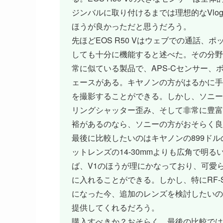
ジンバルに取り付けるまでは理想的なVlog
ほうが良かっただと思うだろう。
先ほどEOS R50 Vはウェブでの通話
しても十分に機能すると述べた。その分野での
常に似ている製品で、APS-Cセンサー
ェースがある。キヤノンの方がはるかに手
を撮影することができる。しかし、ソニーは
リングシャッター歪み、そして非常に豊富
裕があるのなら、ソニーの方がおそらく良
最後に比較したいのはキヤノンの899ドルのPo
ットレンズの14-30mmよりも広角で明
ば、V1のほうが理にかなっており、可愛
に入れることができる。しかし、特にRF
になった今、追加のレンズを検討したいので
提供してくれるだろう。
購入すべきか？おそらく。最後の比較ではE