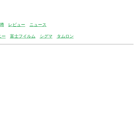
噂
レビュー
ニュース
ニー
富士フイルム
シグマ
タムロン