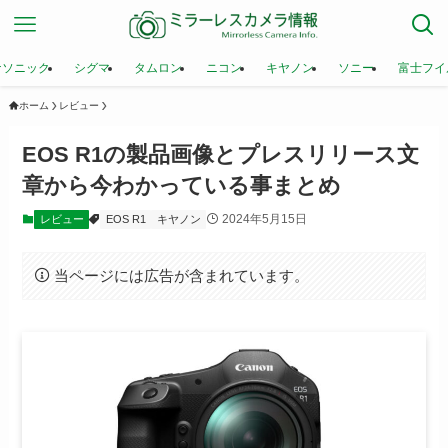
ナソニック
シグマ
タムロン
ニコン
キヤノン
ソニー
富士フイ
ホーム
レビュー
EOS R1の製品画像とプレスリリース文
章から今わかっている事まとめ
2024年5月15日
レビュー
EOS R1
キヤノン
当ページには広告が含まれています。