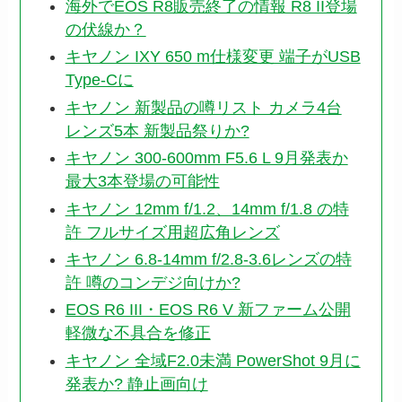
海外でEOS R8販売終了の情報 R8 II登場
の伏線か？
キヤノン IXY 650 m仕様変更 端子がUSB
Type-Cに
キヤノン 新製品の噂リスト カメラ4台
レンズ5本 新製品祭りか?
キヤノン 300-600mm F5.6 L 9月発表か
最大3本登場の可能性
キヤノン 12mm f/1.2、14mm f/1.8 の特
許 フルサイズ用超広角レンズ
キヤノン 6.8-14mm f/2.8-3.6レンズの特
許 噂のコンデジ向けか?
EOS R6 III・EOS R6 V 新ファーム公開
軽微な不具合を修正
キヤノン 全域F2.0未満 PowerShot 9月に
発表か? 静止画向け