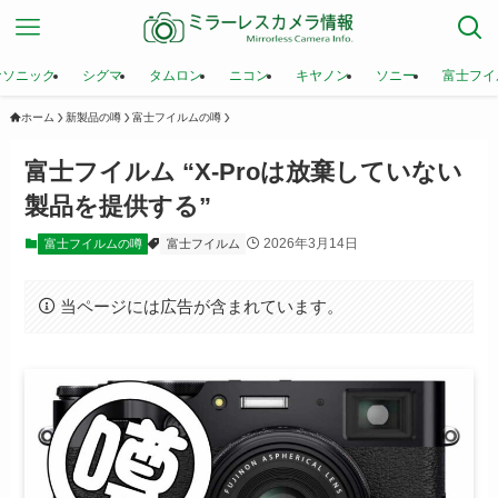
ナソニック
シグマ
タムロン
ニコン
キヤノン
ソニー
富士フイ
ホーム
新製品の噂
富士フイルムの噂
富士フイルム “X-Proは放棄していない
製品を提供する”
2026年3月14日
富士フイルムの噂
富士フイルム
当ページには広告が含まれています。