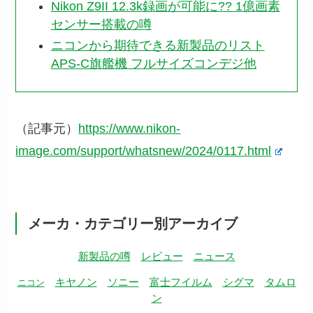
Nikon Z9II 12.3k録画が可能に?? 1億画素
センサー搭載の噂
ニコンから期待できる新製品のリスト
APS-C旗艦機 フルサイズコンデジ他
（記事元）
https://www.nikon-
image.com/support/whatsnew/2024/0117.html
メーカ・カテゴリー別アーカイブ
新製品の噂
レビュー
ニュース
キヤノン
ソニー
富士フイルム
シグマ
タムロ
ニコン
ン