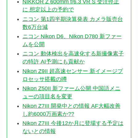
NIKKOR Z 600mm f/6.3 VR S 受注停止
に 想定以上の予約で
ニコン 第1四半期決算発表 カメラ販売台
数6万台減
ニコン Nikon D6、Nikon D780 新ファー
ムを公開
ニコン 動体検出を高速化する新撮像素子
の特許 AI予測にも貢献か
Nikon Z9II 超高速センサー 新イメージプ
ロセッサ搭載の噂
Nikon Z50II 新ファーム公開 中国語メニ
ューの項目名を変更
Nikon Z7III 開発中との情報 AF大幅改善
し約6000万画素か??
Nikon Z7III 今後12か月に登場する予定は
ないとの情報