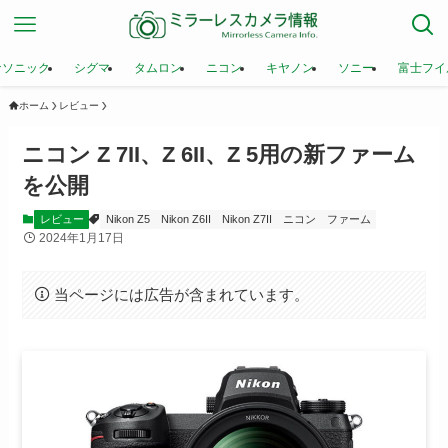
ナソニック
シグマ
タムロン
ニコン
キヤノン
ソニー
富士フイ
ホーム
レビュー
ニコン Z 7II、Z 6II、Z 5用の新ファーム
を公開
レビュー
Nikon Z5
Nikon Z6II
Nikon Z7II
ニコン
ファーム
2024年1月17日
当ページには広告が含まれています。