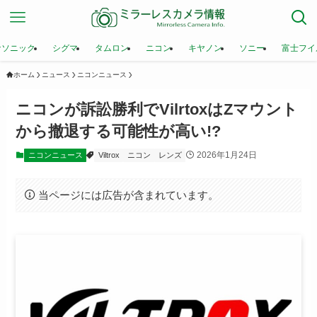
ナソニック
シグマ
タムロン
ニコン
キヤノン
ソニー
富士フイ
ホーム
ニュース
ニコンニュース
ニコンが訴訟勝利でVilrtoxはZマウント
から撤退する可能性が高い!?
2026年1月24日
ニコンニュース
Viltrox
ニコン
レンズ
当ページには広告が含まれています。