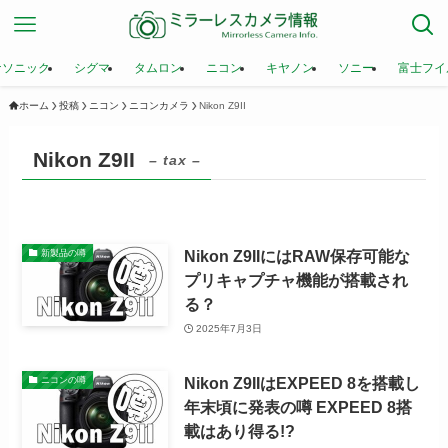
ナソニック
シグマ
タムロン
ニコン
キヤノン
ソニー
富士フイ
ホーム
投稿
ニコン
ニコンカメラ
Nikon Z9II
Nikon Z9II
– tax –
Nikon Z9IIにはRAW保存可能な
新製品の噂
プリキャプチャ機能が搭載され
る？
2025年7月3日
Nikon Z9IIはEXPEED 8を搭載し
ニコンの噂
年末頃に発表の噂 EXPEED 8搭
載はあり得る!?