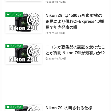
2025年6月23日
Nikon Z9IIは4500万画素 動物の
ニコンの噂
追尾により優れCFExpress4.0採
用で年内発表の噂
2025年6月20日
ニコンが新製品の認証を受けたこ
ニコンの噂
とが判明 Nikon Z9IIが最有力か!?
2025年6月20日
Nikon Z9IIの噂される仕様
ニコンの噂