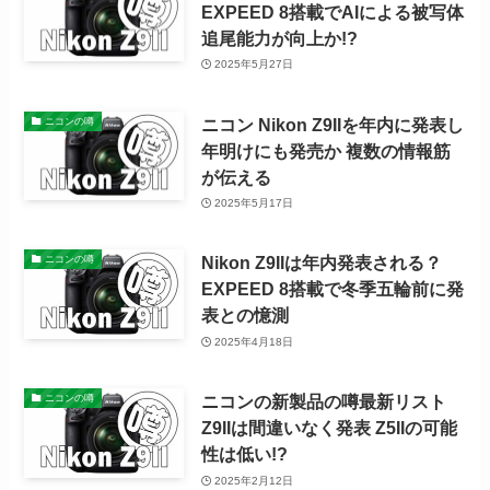
EXPEED 8搭載でAIによる被写体
追尾能力が向上か!?
2025年5月27日
ニコン Nikon Z9IIを年内に発表し
ニコンの噂
年明けにも発売か 複数の情報筋
が伝える
2025年5月17日
Nikon Z9IIは年内発表される？
ニコンの噂
EXPEED 8搭載で冬季五輪前に発
表との憶測
2025年4月18日
ニコンの新製品の噂最新リスト
ニコンの噂
Z9IIは間違いなく発表 Z5IIの可能
性は低い!?
2025年2月12日