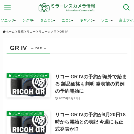
ナソニック
シグマ
タムロン
ニコン
キヤノン
ソニー
富士フイ
ホーム
投稿
リコー
リコーカメラ
GR IV
GR IV
– tax –
リコー GR IVの予約が海外で始ま
リコーペンタックスレビュー
る 製品価格も判明 発表前の異例
の予約開始に
2025年8月21日
リコー GR IVの予約が8月20日18
リコーペンタックスの噂
時から開始との表記 今週にも正
式発表か!?