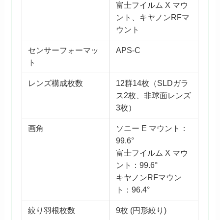
富士フイルム X マウ
ント、キヤノンRFマ
ウント
センサーフォーマッ
APS-C
ト
レンズ構成枚数
12群14枚（SLDガラ
ス2枚、非球面レンズ
3枚）
画角
ソニー E マウント：
99.6°
富士フイルム X マウ
ント：99.6°
キヤノンRFマウン
ト：96.4°
絞り羽根枚数
9枚 (円形絞り)