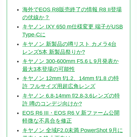
海外でEOS R8販売終了の情報 R8 II登場
の伏線か？
キヤノン IXY 650 m仕様変更 端子がUSB
Type-Cに
キヤノン 新製品の噂リスト カメラ4台
レンズ5本 新製品祭りか?
キヤノン 300-600mm F5.6 L 9月発表か
最大3本登場の可能性
キヤノン 12mm f/1.2、14mm f/1.8 の特
許 フルサイズ用超広角レンズ
キヤノン 6.8-14mm f/2.8-3.6レンズの特
許 噂のコンデジ向けか?
EOS R6 III・EOS R6 V 新ファーム公開
軽微な不具合を修正
キヤノン 全域F2.0未満 PowerShot 9月に