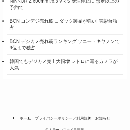
NIKKOR Z 600mm f/6.3 VR S 受注停止に 想定以上の
予約で
BCN コンデジ売れ筋 コダック製品が強い! 表彰台独
占
BCN デジカメ売れ筋ランキング ソニー・キヤノンで
9位まで独占
韓国でもデジカメ売上大幅増 レトロに写るカメラが
人気
ホーム
プライバシーポリシー／利用規約
お知らせ
©
ミラーレスカメラ情報.