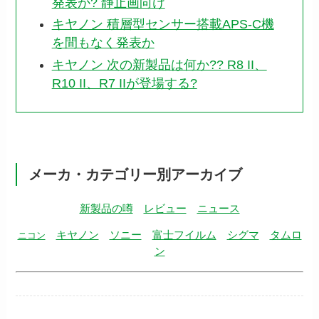
発表か? 静止画向け
キヤノン 積層型センサー搭載APS-C機
を間もなく発表か
キヤノン 次の新製品は何か?? R8 II、
R10 II、R7 IIが登場する?
メーカ・カテゴリー別アーカイブ
新製品の噂
レビュー
ニュース
キヤノン
ソニー
富士フイルム
シグマ
タムロ
ニコン
ン