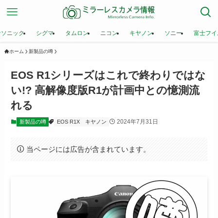
ナソニック
シグマ
タムロン
ニコン
キヤノン
ソニー
富士フイ
ホーム
新製品の噂
EOS R1シリーズはこれで終わりではな
い!? 高解像度版R1が計画中との憶測流
れる
2024年7月31日
新製品の噂
EOS R1X
キヤノン
当ページには広告が含まれています。