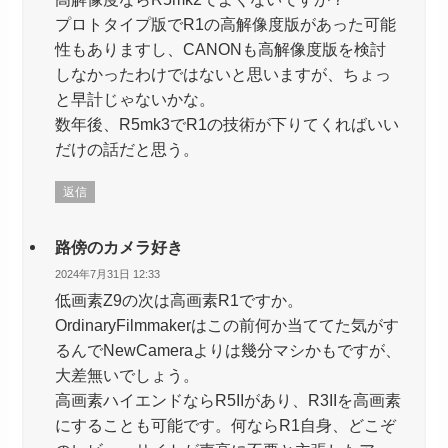
プロトタイプ版でR1の高解像度版があった可能
性もありますし、CANONも高解像度版を検討
しなかったわけではないと思いますが、ちょっ
と早計じゃないかな。
数年後、R5mk3でR1の技術が下りてくればいい
だけの話だと思う。
返信
路傍のカメラ好き
2024年7月31日 12:33
低画素Z9の次は高画素R1ですか。
OrdinaryFilmmakerはこの前何か当ててた気がす
るんでNewCameraよりは幾分マシかもですが、
大差無いでしょう。
高画素ハイエンドならR5IIがあり、R3IIを高画素
にすることも可能です。何ならR1自身、どこぞ