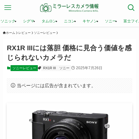
ナソニック
シグマ
タムロン
ニコン
キヤノン
ソニー
富士フイ
ホーム
レビュー
ソニーレビュー
RX1R IIIには落胆 価格に見合う価値を感
じられないカメラだ
2025年7月26日
ソニーレビュー
RX1R III
ソニー
当ページには広告が含まれています。