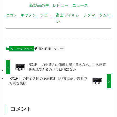
新製品の噂
レビュー
ニュース
キヤノン
ソニー
富士フイルム
シグマ
タムロ
ニコン
ン
ソニーレビュー
RX1R III
ソニー
RX1R IIIの小型さに価値を感じるのなら、この画質
を実現できるカメラは他にない
RX1R IIIの世界各国の予約状況は非常に高い需要で
好調な模様
コメント