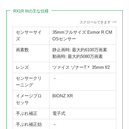
RX1R IIIの主な仕様
スクロールできます
センサーサイ
35mmフルサイズ Exmor R CM
ズ
OSセンサー
画素数
静止画時: 最大約6100万画素
動画時: 最大約5080万画素
レンズ
ツァイス ゾナーT＊ 35mm f/2
センサークリ
－
ーニング
イメージプロ
BIONZ XR
セッサ
手ぶれ補正
電子式
手ぶれ補正効
－