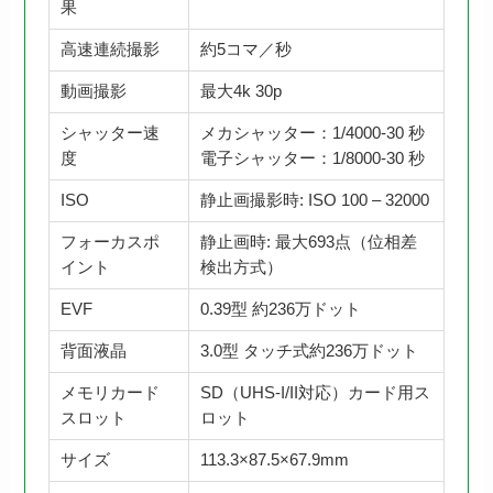
果
高速連続撮影
約5コマ／秒
動画撮影
最大4k 30p
シャッター速
メカシャッター：1/4000-30 秒
度
電子シャッター：1/8000-30 秒
ISO
静止画撮影時: ISO 100 – 32000
フォーカスポ
静止画時: 最大693点（位相差
イント
検出方式）
EVF
0.39型 約236万ドット
背面液晶
3.0型 タッチ式約236万ドット
メモリカード
SD（UHS-I/II対応）カード用ス
スロット
ロット
サイズ
113.3×87.5×67.9mm