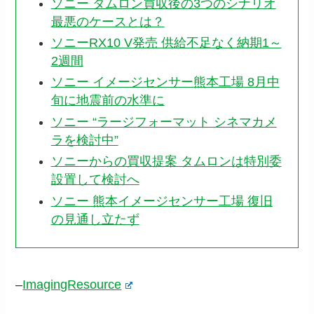
ソニー タムロン買収後の3つのシナリオ
最悪のケースとは？
ソニーRX10 V発売 供給不足なく納期1～
2週間
ソニー イメージセンサー熊本工場 8月中
旬に地震前の水準に
ソニー “ラージフォーマット シネマカメ
ラを検討中”
ソニーからの買収提案 タムロンは特別委
設置して検討へ
ソニー 熊本イメージセンサー工場 復旧
の見通し立たず
–
ImagingResource