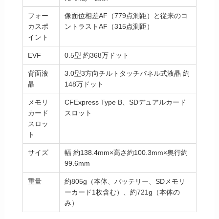
フォー
像面位相差AF（779点測距）と従来のコ
カスポ
ントラストAF（315点測距）
イント
EVF
0.5型 約368万ドット
背面液
3.0型3方向チルトタッチパネル式液晶 約
晶
148万ドット
メモリ
CFExpress Type B、SDデュアルカード
カード
スロット
スロッ
ト
サイズ
幅 約138.4mm×高さ約100.3mm×奥行約
99.6mm
重量
約805g（本体、バッテリー、SDメモリ
ーカード1枚含む）、約721g（本体の
み）