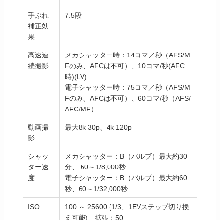
手ぶれ
7.5段
補正効
果
高速連
メカシャッター時：14コマ／秒（AFS/M
続撮影
Fのみ、AFCは不可）、10コマ/秒(AFC
時)(LV)
電子シャッター時：75コマ／秒（AFS/M
Fのみ、AFCは不可）、60コマ/秒（AFS/
AFC/MF）
動画撮
最大8k 30p、4k 120p
影
シャッ
メカシャッター：B（バルブ）最大約30
ター速
分、 60～1/8,000秒
度
電子シャッター：B（バルブ）最大約60
秒、60～1/32,000秒
ISO
100 ～ 25600 (1/3、1EVステップ切り換
え可能) 拡張：50