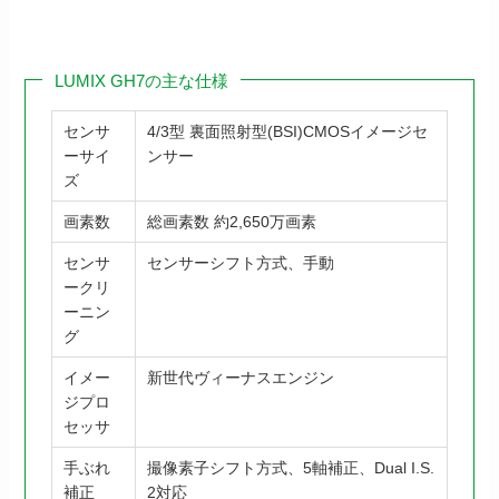
LUMIX GH7の主な仕様
センサ
4/3型 裏面照射型(BSI)CMOSイメージセ
ーサイ
ンサー
ズ
画素数
総画素数 約2,650万画素
センサ
センサーシフト方式、手動
ークリ
ーニン
グ
イメー
新世代ヴィーナスエンジン
ジプロ
セッサ
手ぶれ
撮像素子シフト方式、5軸補正、Dual I.S.
補正
2対応