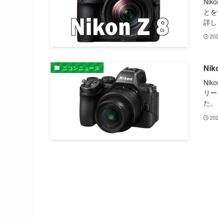
Ni
とを
詳し
20
Ni
ニコンニュース
Ni
リー
た。
20