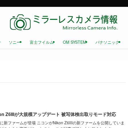
ソニー
富士フイルム
OM SYSTEM
パナソニック
kon Z6IIIが大規模アップデート 被写体検出取りモード対応
IIIに新ファームが登場 ニコンがNikon Z6IIIの新ファームを公開していま