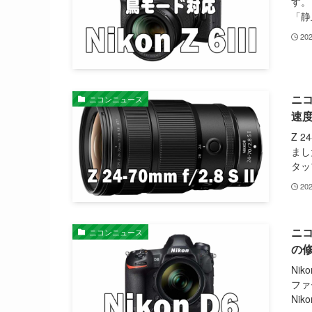
す。
「静
20
ニコ
ニコンニュース
速
Z 2
まし
タッ
20
ニコ
ニコンニュース
の
Nik
ファ
Nik