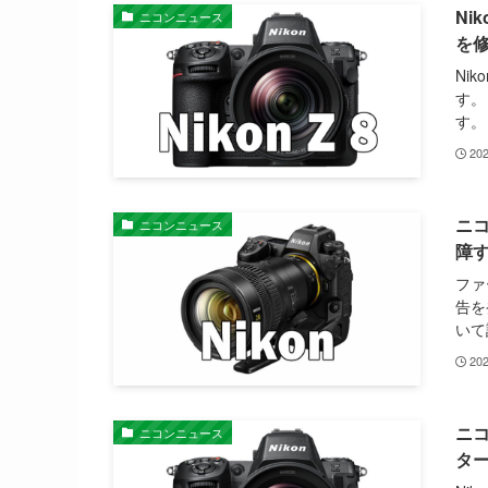
Ni
ニコンニュース
を
Ni
す。
す。 
20
ニ
ニコンニュース
障
ファ
告を
いて
20
ニコ
ニコンニュース
ター