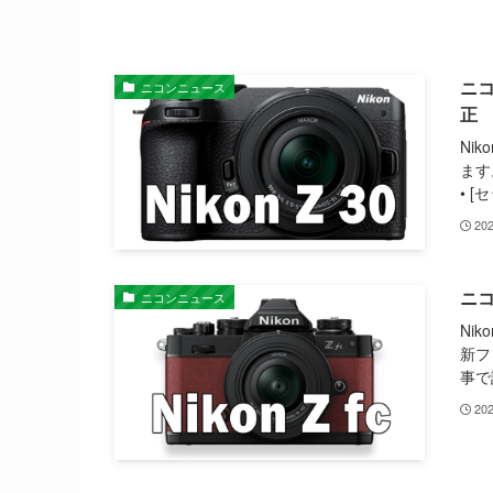
ニコ
ニコンニュース
正
Ni
ます
• [
20
ニコ
ニコンニュース
Nik
新フ
事で
20