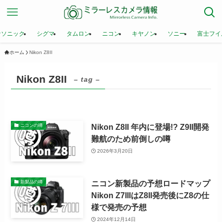
ナソニック
シグマ
タムロン
ニコン
キヤノン
ソニー
富士フイ
ホーム
Nikon Z8II
Nikon Z8II
– tag –
Nikon Z8II 年内に登場!? Z9II開発
ニコンの噂
難航のため前倒しの噂
2026年3月20日
ニコン新製品の予想ロードマップ
新製品の噂
Nikon Z7IIIはZ8II発売後にZ8の仕
様で発売の予想
2024年12月14日