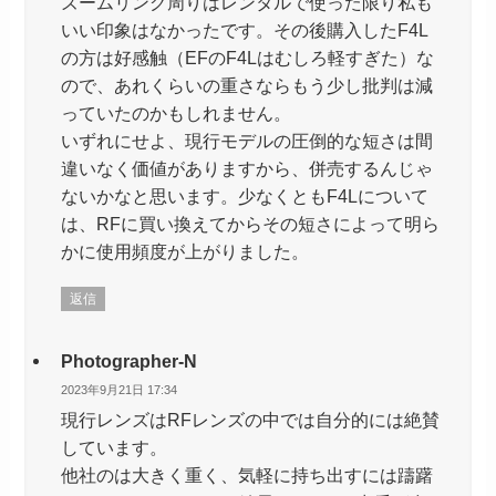
ズームリング周りはレンタルで使った限り私も
いい印象はなかったです。その後購入したF4L
の方は好感触（EFのF4Lはむしろ軽すぎた）な
ので、あれくらいの重さならもう少し批判は減
っていたのかもしれません。
いずれにせよ、現行モデルの圧倒的な短さは間
違いなく価値がありますから、併売するんじゃ
ないかなと思います。少なくともF4Lについて
は、RFに買い換えてからその短さによって明ら
かに使用頻度が上がりました。
返信
Photographer-N
2023年9月21日 17:34
現行レンズはRFレンズの中では自分的には絶賛
しています。
他社のは大きく重く、気軽に持ち出すには躊躇