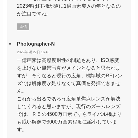
2023年はFF機が遂に1億画素突入の年となるの
か注目ですね。
返信
Photographer-N
2022年5月27日 16:43
一億画素は高感度耐性の問題もあり、ISO感度
を上げない風景写真がメインとなると思われま
すが、そうなると現行の広角、標準域のRFレン
ズでは解像度が足りなくて真価を発揮できませ
ん。
これから出るであろう広角単焦点レンズが解決
してくれると思いますが、現行のズームレンズ
では、Ｒ５の4500万画素ですらライバル機より
も眠い解像で3000万画素程度に縮小していま
す。