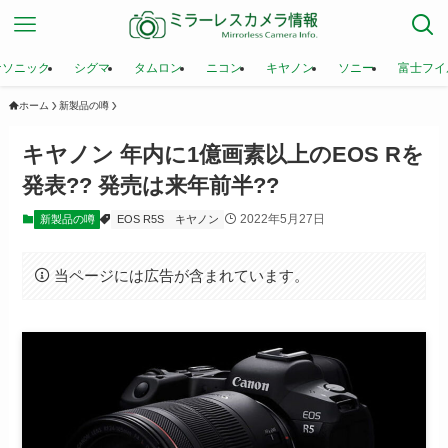
ナソニック
シグマ
タムロン
ニコン
キヤノン
ソニー
富士フイ
ホーム
新製品の噂
キヤノン 年内に1億画素以上のEOS Rを
発表?? 発売は来年前半??
2022年5月27日
新製品の噂
EOS R5S
キヤノン
当ページには広告が含まれています。