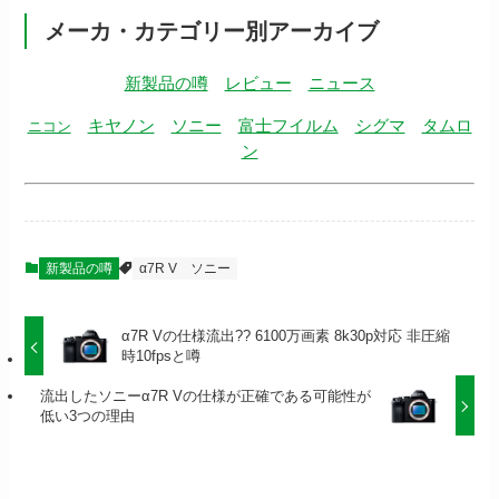
メーカ・カテゴリー別アーカイブ
新製品の噂
レビュー
ニュース
キヤノン
ソニー
富士フイルム
シグマ
タムロ
ニコン
ン
新製品の噂
α7R V
ソニー
α7R Vの仕様流出?? 6100万画素 8k30p対応 非圧縮
時10fpsと噂
流出したソニーα7R Vの仕様が正確である可能性が
低い3つの理由