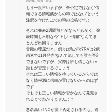
2022年5月21日 12:42
もう一度言いますが、全否定ではなく”信
頼できる情報筋からの噂ではない”という
注釈を付けた上での噂の投稿ですよ
それに発表2週間前とかならともかく、発
表時期も不明な今”正しい情報”なんてほ
とんど出回りません
貴殿の理屈だと、例えば私が”α7RVは2億
画素で11月発売”なんて流しても誰も否定
できないですが、実際は誰も信じない＝
誰もが否定するでしょう
それは正しい情報を持っているからでは
なく情報源に信頼が置けないからのはず
です
そもそも正しい情報か否かなんて発売さ
れるまでわかりませんよ？
悪名高いTNCが度々否定されるのも、過