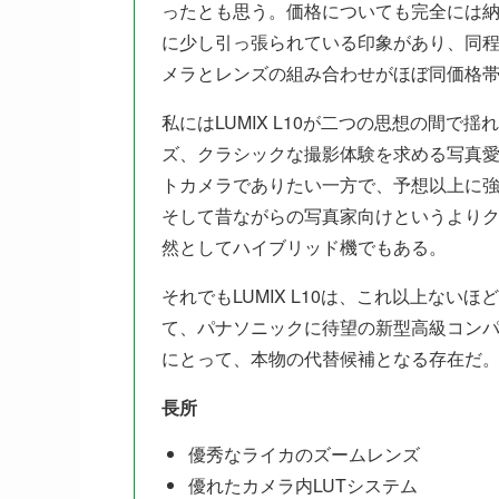
ったとも思う。価格についても完全には
に少し引っ張られている印象があり、同
メラとレンズの組み合わせがほぼ同価格
私にはLUMIX L10が二つの思想の間
ズ、クラシックな撮影体験を求める写真
トカメラでありたい一方で、予想以上に
そして昔ながらの写真家向けというより
然としてハイブリッド機でもある。
それでもLUMIX L10は、これ以上な
て、パナソニックに待望の新型高級コンパク
にとって、本物の代替候補となる存在だ
長所
優秀なライカのズームレンズ
優れたカメラ内LUTシステム