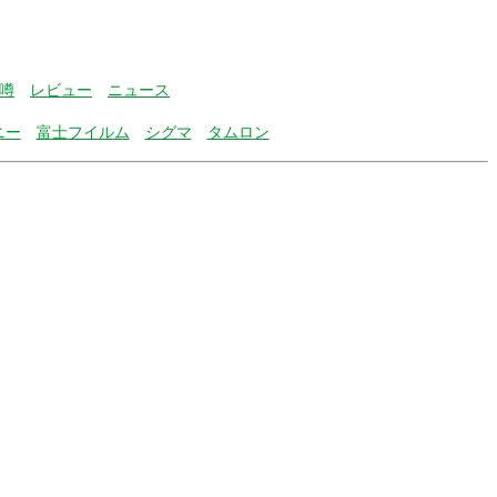
噂
レビュー
ニュース
ニー
富士フイルム
シグマ
タムロン