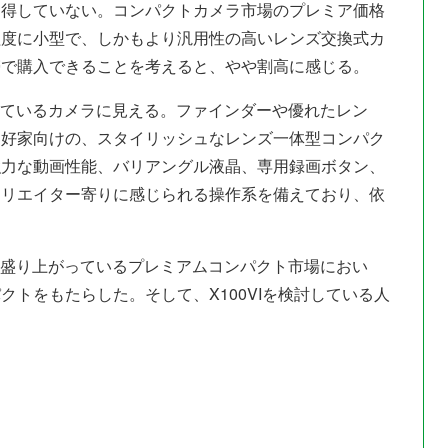
納得していない。コンパクトカメラ市場のプレミア価格
程度に小型で、しかもより汎用性の高いレンズ交換式カ
帯で購入できることを考えると、やや割高に感じる。
で揺れているカメラに見える。ファインダーや優れたレン
愛好家向けの、スタイリッシュなレンズ一体型コンパク
強力な動画性能、バリアングル液晶、専用録画ボタン、
クリエイター寄りに感じられる操作系を備えており、依
いほど盛り上がっているプレミアムコンパクト市場におい
トをもたらした。そして、X100VIを検討している人
。