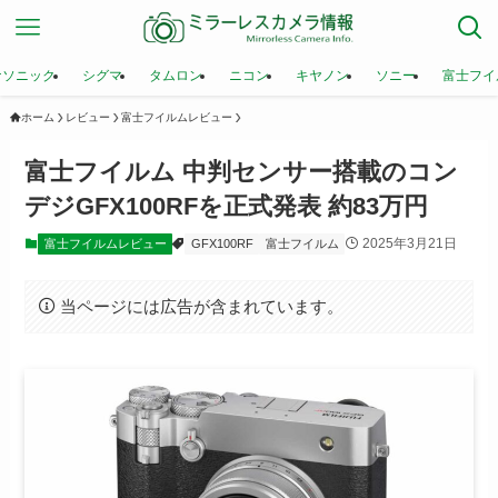
ナソニック
シグマ
タムロン
ニコン
キヤノン
ソニー
富士フイ
ホーム
レビュー
富士フイルムレビュー
富士フイルム 中判センサー搭載のコン
デジGFX100RFを正式発表 約83万円
2025年3月21日
富士フイルムレビュー
GFX100RF
富士フイルム
当ページには広告が含まれています。