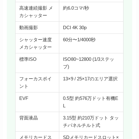
高速連続撮影 メ
約6.0コマ/秒
カシャッター
動画撮影
DCI 4K 30p
シャッター速度
60分〜1/4000秒
メカシャッター
標準ISO
ISO80~12800 (1/3ステッ
プ)
フォーカスポイ
13×9 / 25×17のエリア選択
ント
EVF
0.5型 約576万ドット有機E
L
背面液晶
3.15型 約210万ドット タッ
チパネルチルト式
メモリカードス
SDメモリカードスロット×