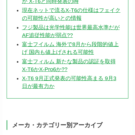
か X-T6と同時発表の噂
現在ネットで流るX-T6の仕様はフェイク
の可能性が高いとの情報
フジ製品は光学性能は世界最高水準だが
AF追従性能が弱点??
富士フイルム 海外で8月から段階的値上
げ 国内も値上げされる可能性
富士フィルム 新たな製品の認証を取得
X-T6かX-Pro6か??
X-T6 9月正式発表の可能性高まる 9月3
日が最有力か
メーカ・カテゴリー別アーカイブ