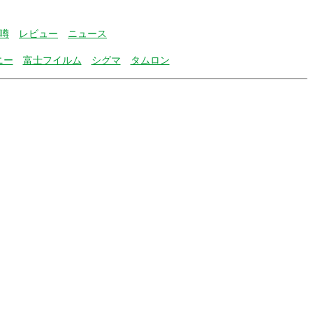
噂
レビュー
ニュース
ニー
富士フイルム
シグマ
タムロン