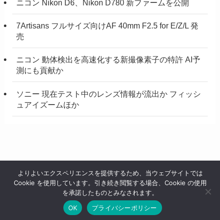
ニコン Nikon D6、Nikon D780 新ファームを公開
7Artisans フルサイズ向けAF 40mm F2.5 for E/Z/L 発
売
ニコン 動体検出を高速化する新撮像素子の特許 AI予
測にも貢献か
ソニー 現在テスト中のレンズ情報が流出か フィッシ
ュアイズームほか
よりよいエクスペリエンスを提供するため、当ウェブサイトでは
Cookie を使用しています。引き続き閲覧する場合、Cookie の使用
ホーム
プライバシーポリシー／利用規約
お知らせ
を承諾したものとみなされます。
OK
プライバシーポリシー
©
ミラーレスカメラ情報.