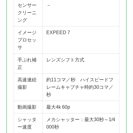
センサー
－
クリーニ
ング
イメージ
EXPEED 7
プロセッ
サ
手ぶれ補
レンズシフト方式
正
高速連続
約11コマ／秒 ハイスピードフ
撮影
レームキャプチャ時約30コマ／
秒
動画撮影
最大4k 60p
シャッタ
メカシャッター：最大30秒～1/4
ー速度
000秒