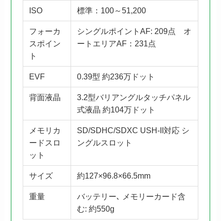
ISO
標準：100～51,200
フォーカ
シングルポイントAF: 209点 オ
スポイン
ートエリアAF：231点
ト
EVF
0.39型 約236万ドット
背面液晶
3.2型バリアングルタッチパネル
式液晶 約104万ドット
メモリカ
SD/SDHC/SDXC USH-II対応 シ
ードスロ
ングルスロット
ット
サイズ
約127×96.8×66.5mm
重量
バッテリー､ メモリーカード含
む: 約550g