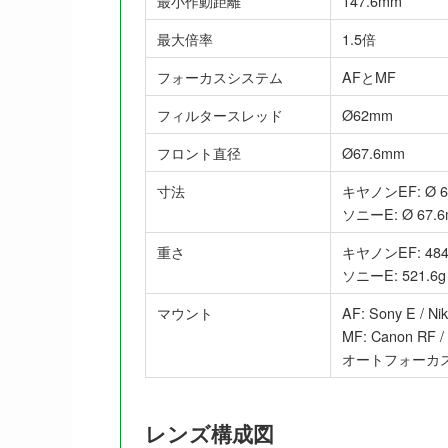
最小作動距離
147.6mm
最大倍率
1.5倍
フォーカスシステム
AFとMF
フィルタースレッド
Ø62mm
フロント直径
Ø67.6mm
寸法
キヤノンEF: Ø 6
ソニーE: Ø 67.6
重さ
キヤノンEF: 484
ソニーE: 521.6g
マウント
AF: Sony E / Ni
MF: Canon RF 
オートフォーカス
レンズ構成図