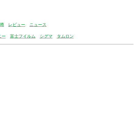
噂
レビュー
ニュース
ニー
富士フイルム
シグマ
タムロン