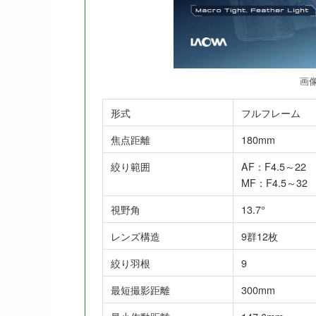
画
形式
フルフレーム
焦点距離
180mm
絞り範囲
AF：F4.5～22
MF：F4.5～32
視野角
13.7°
レンズ構造
9群12枚
絞り羽根
9
最短撮影距離
300mm