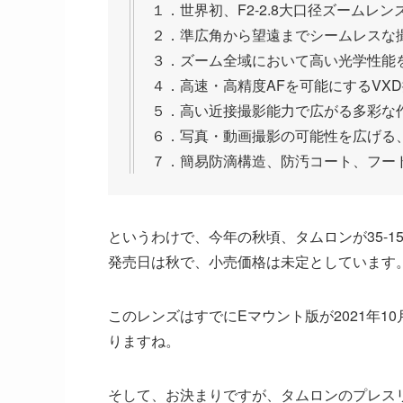
１．世界初、F2-2.8大口径ズームレン
２．準広角から望遠までシームレスな撮影
３．ズーム全域において高い光学性能
４．高速・高精度AFを可能にするVX
５．高い近接撮影能力で広がる多彩な
６．写真・動画撮影の可能性を広げる、TAMRO
７．簡易防滴構造、防汚コート、フー
というわけで、今年の秋頃、タムロンが35-150mm
発売日は秋で、小売価格は未定としています
このレンズはすでにEマウント版が2021年1
りますね。
そして、お決まりですが、タムロンのプレス