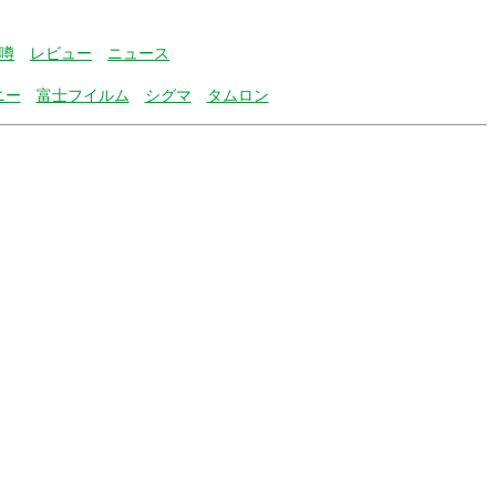
噂
レビュー
ニュース
ニー
富士フイルム
シグマ
タムロン