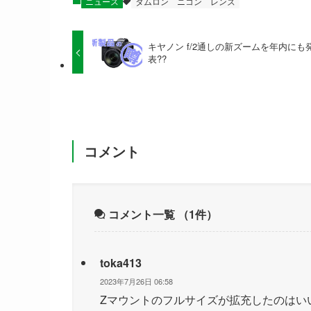
ニュース
タムロン
ニコン
レンズ
キヤノン f/2通しの新ズームを年内にも
表??
コメント
コメント一覧
（1件）
toka413
2023年7月26日 06:58
Zマウントのフルサイズが拡充したのはい