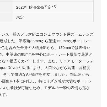
※1)
2023年秋頃発売予定
未定
ズミラーレス一眼カメラ対応ニコン Z マウント用ズームレンズ
で達成した、準広角35mmから望遠150mmのポートレー
景色を含めた全身の人物撮影から、150mmでは表情や
、中望遠の85mmを中心にポートレート撮影で最適と
となく幅広くカバーします。また、リニアモーターフォ
eme-torque Drive)の採用により、大口径ながら高速・高精度
、そして快適なAF操作を両立しました。 準広角から、
い画角を1本に内包し、特にリズム感が大切なポートレ
レスな撮影が可能なため、モデルの一瞬の表情も逃さ
ます。