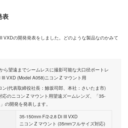
発発表
8 Di III VXDの開発発表をしました。どのような製品なのかみて
広角から望遠までシームレスに撮影可能な大口径ポートレ
 III VXD (Model A058)ニコン Z マウント用
ン(代表取締役社長：鯵坂司郎、本社：さいたま市)
応のニコン Z マウント用望遠ズームレンズ、「35-
el A058)」の開発を発表します。
35-150mm F/2-2.8 Di III VXD
ニコン Z マウント (35mmフルサイズ対応)