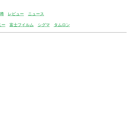
噂
レビュー
ニュース
ニー
富士フイルム
シグマ
タムロン