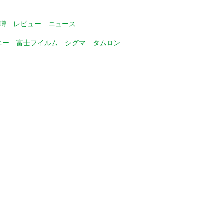
噂
レビュー
ニュース
ニー
富士フイルム
シグマ
タムロン