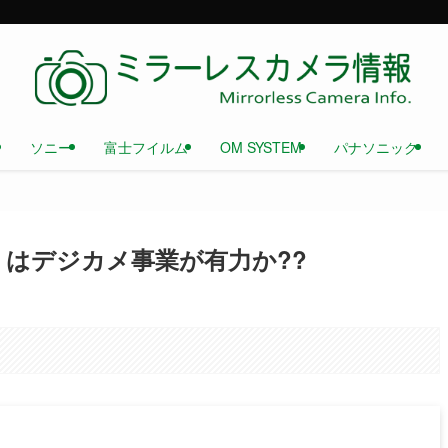
ソニー
富士フイルム
OM SYSTEM
パナソニック
」はデジカメ事業が有力か??