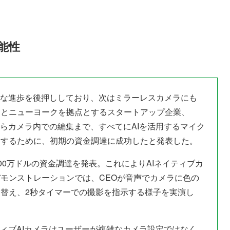
能性
きな進歩を後押ししており、次はミラーレスカメラにも
ンとニューヨークを拠点とするスタートアップ企業、
ントロールからカメラ内での編集まで、すべてにAIを活用するマイク
発するために、初期の資金調達に成功したと発表した。
enceは200万ドルの資金調達を発表。これによりAIネイティブカ
モンストレーションでは、CEOが音声でカメラに色の
替え、2秒タイマーでの撮影を指示する様子を実演し
、このネイティブAIカメラはユーザーが複雑なカメラ設定ではなく、