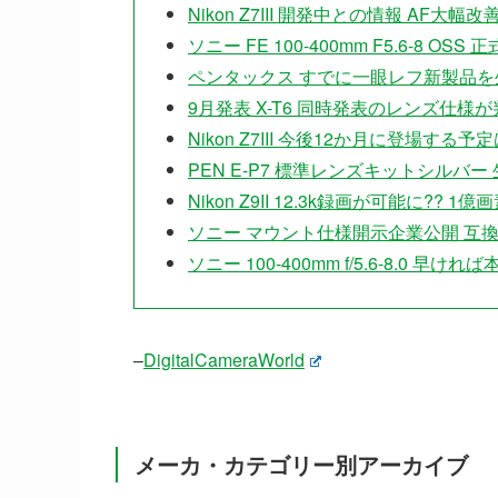
Nikon Z7III 開発中との情報 AF大幅
ソニー FE 100-400mm F5.6-8 
ペンタックス すでに一眼レフ新製品
9月発表 X-T6 同時発表のレンズ仕様
Nikon Z7III 今後12か月に登場する
PEN E-P7 標準レンズキットシルバ
Nikon Z9II 12.3k録画が可能に??
ソニー マウント仕様開示企業公開 互換
ソニー 100-400mm f/5.6-8.0 早け
–
DigitalCameraWorld
メーカ・カテゴリー別アーカイブ