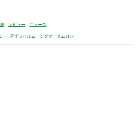
噂
レビュー
ニュース
ニー
富士フイルム
シグマ
タムロン