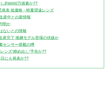
改善し約6000万画素か??
OSS 正式発表 低価格・軽量望遠レンズ
を生産中との新情報
が判明か
予定はないとの情報
ー 生産完了 後継モデル登場の伏線か
 1億画素センサー搭載の噂
レンズ”締め出し”予兆か??
れば本日にも発表か??