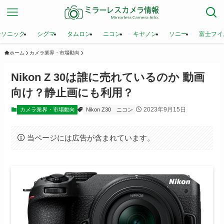
ナソニック
シグマ
タムロン
ニコン
キヤノン
ソニー
富士フイ
ホーム
カメラ業界・市場動向
Nikon Z 30は誰に売れているのか 動画
向け？静止画にも利用？
2023年9月15日
カメラ業界・市場動向
Nikon Z30
ニコン
当ページには広告が含まれています。