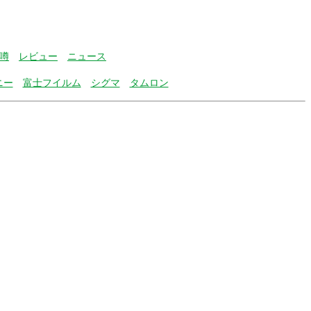
噂
レビュー
ニュース
ニー
富士フイルム
シグマ
タムロン