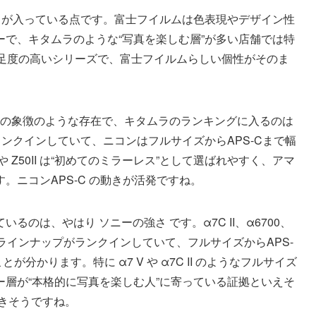
M5 が入っている点です。富士フイルムは色表現やデザイン性
で、キタムラのような“写真を楽しむ層”が多い店舗では特
満足度の高いシリーズで、富士フイルムらしい個性がそのま
ロ層の象徴のような存在で、キタムラのランキングに入るのは
0 もランクインしていて、ニコンはフルサイズからAPS-Cまで幅
 Z50II は“初めてのミラーレス”として選ばれやすく、アマ
。ニコンAPS-C の動きが活発ですね。
のは、やはり ソニーの強さ です。α7C II、α6700、
に全方位のラインナップがランクインしていて、フルサイズからAPS-
かります。特に α7 V や α7C II のようなフルサイズ
層が“本格的に写真を楽しむ人”に寄っている証拠といえそ
きそうですね。