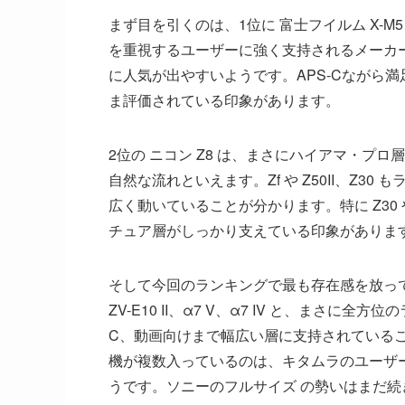
まず目を引くのは、1位に 富士フイルム X-
を重視するユーザーに強く支持されるメーカー
に人気が出やすいようです。APS-Cながら
ま評価されている印象があります。
2位の ニコン Z8 は、まさにハイアマ・プ
自然な流れといえます。Zf や Z50II、Z3
広く動いていることが分かります。特に Z30 や
チュア層がしっかり支えている印象があります
そして今回のランキングで最も存在感を放っている
ZV-E10 II、α7 V、α7 IV と、まさ
C、動画向けまで幅広い層に支持されていることが分
機が複数入っているのは、キタムラのユーザー
うです。ソニーのフルサイズ の勢いはまだ続