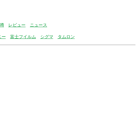
噂
レビュー
ニュース
ニー
富士フイルム
シグマ
タムロン