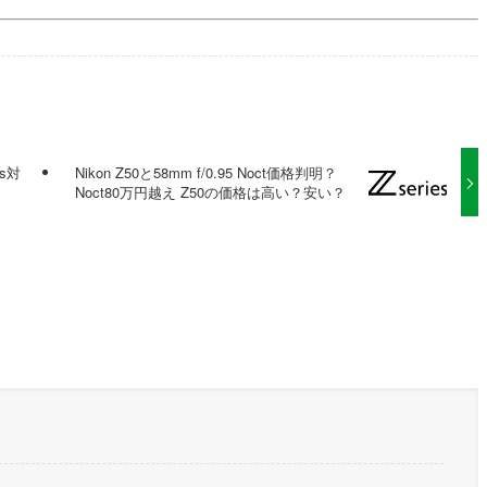
ss対
Nikon Z50と58mm f/0.95 Noct価格判明？
Noct80万円越え Z50の価格は高い？安い？