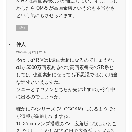
X-H2 は高画素機なのが確定していますし、もし
かしたら OM-5 が高画素機というのも本当かも
という気にもさせられます。
返信
仲人
2022年6月12日 21:16
やはりα7R Vは1億画素超になるのでしょうか。
α1が5000万画素あるので高画素番長の7R系と
しては1億画素超になっても不思議ではなく順当
な進化といえますね。
ソニーとキヤノンどちらが先に出すのか今年中
に出るのでしょうか。
確かにZVシリーズ (VLOGCAM) になるようです
が情報が錯綜してますね。
16-35mmレンズ搭載のZV-1広角版も欲しいとこ
ろですし、しかしAPS-C用で広角系レンズを3