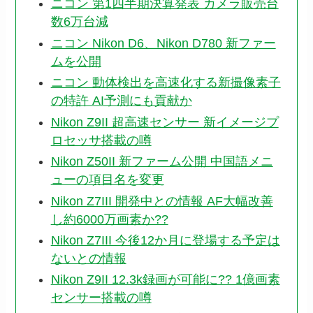
ニコン 第1四半期決算発表 カメラ販売台
数6万台減
ニコン Nikon D6、Nikon D780 新ファー
ムを公開
ニコン 動体検出を高速化する新撮像素子
の特許 AI予測にも貢献か
Nikon Z9II 超高速センサー 新イメージプ
ロセッサ搭載の噂
Nikon Z50II 新ファーム公開 中国語メニ
ューの項目名を変更
Nikon Z7III 開発中との情報 AF大幅改善
し約6000万画素か??
Nikon Z7III 今後12か月に登場する予定は
ないとの情報
Nikon Z9II 12.3k録画が可能に?? 1億画素
センサー搭載の噂