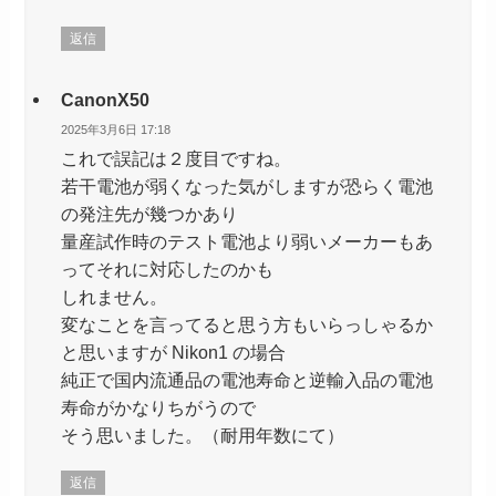
返信
CanonX50
2025年3月6日 17:18
これで誤記は２度目ですね。
若干電池が弱くなった気がしますが恐らく電池
の発注先が幾つかあり
量産試作時のテスト電池より弱いメーカーもあ
ってそれに対応したのかも
しれません。
変なことを言ってると思う方もいらっしゃるか
と思いますが Nikon1 の場合
純正で国内流通品の電池寿命と逆輸入品の電池
寿命がかなりちがうので
そう思いました。（耐用年数にて）
返信