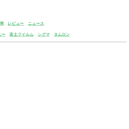
噂
レビュー
ニュース
ニー
富士フイルム
シグマ
タムロン