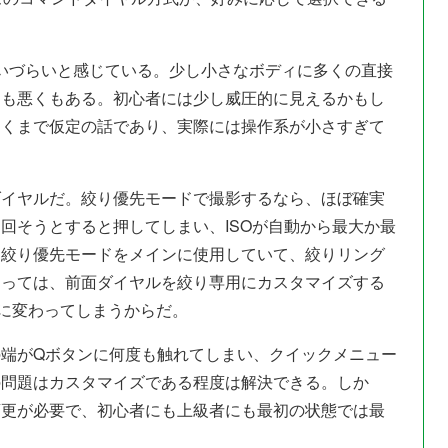
扱いづらいと感じている。少し小さなボディに多くの直接
くも悪くもある。初心者には少し威圧的に見えるかもし
あくまで仮定の話であり、実際には操作系が小さすぎて
ダイヤルだ。絞り優先モードで撮影するなら、ほぼ確実
回そうとすると押してしまい、ISOが自動から最大か最
。絞り優先モードをメインに使用していて、絞りリング
とっては、前面ダイヤルを絞り専用にカスタマイズする
手に変わってしまうからだ。
端がQボタンに何度も触れてしまい、クイックメニュー
の問題はカスタマイズである程度は解決できる。しか
変更が必要で、初心者にも上級者にも最初の状態では最