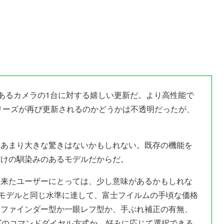
人気のあるカメラの1台に対する嬉しい更新だ。より高性能で
0シリーズが再び更新されるのかどうかは不透明だったが、
、あまり大きな驚きはないかもしれない。既存の機能を
だけの馴染みのあるモデルだからだ。
ら来たユーザーにとっては、少し意味があるかもしれな
といった他のモデルと同じ水準に達して、富士フイルムの手頃な価格
ジファインダー型か一眼レフ型か、手ぶれ補正の有無、
ーズのコマンドダイヤル方式か、好みに応じて選択できる