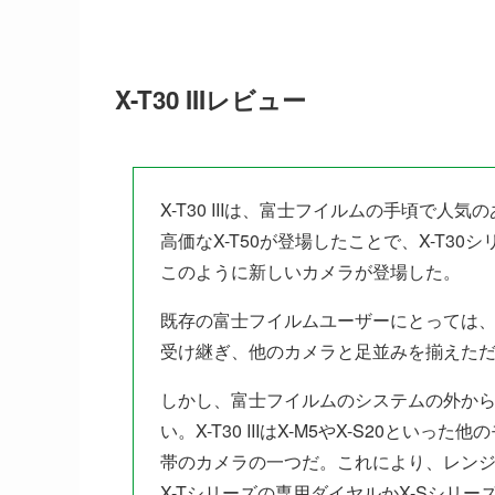
X-T30 IIIレビュー
X-T30 IIIは、富士フイルムの手頃で
高価なX-T50が登場したことで、X-T3
このように新しいカメラが登場した。
既存の富士フイルムユーザーにとっては
受け継ぎ、他のカメラと足並みを揃えた
しかし、富士フイルムのシステムの外か
い。X-T30 IIIはX-M5やX-S20
帯のカメラの一つだ。これにより、レン
X-Tシリーズの専用ダイヤルかX-Sシリ