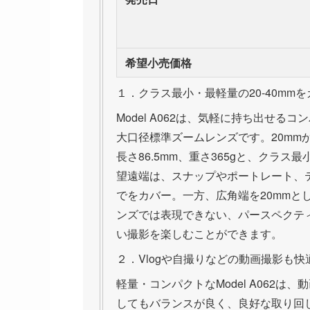
希望小売価格
１．クラス最小・最軽量の20-40mm
Model A062は、気軽に持ち出せ
大口径標準ズームレンズです。20mmか
長さ86.5mm、重さ365gと、クラ
望遠端は、スナップやポートレート、テ
でをカバー。一方、広角端を20mmと
ンズでは表現できない、パースペクテ
い撮影を楽しむことができます。
２．Vlogや自撮りなどの動画撮影も快
軽量・コンパクトなModel A062
してもバランスが良く、良好な取り回