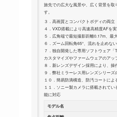
旅先での広大な風景や、広く背景を取
す。
３．高画質とコンパクトボディの両立
４．VXD搭載により高速高精度AFを
５．広角端で最短撮影距離0.17m、最
６．ズーム回転角65°、流れを止めな
７．独自開発した専用ソフトウェア「TAMR
カスタマイズやファームウェアのアッ
８．新レンズデザイン採用により、操
９．弊社ミラーレス用レンズシリーズの
１０．簡易防滴構造、防汚コートによ
１１．ソニー製カメラに搭載されている
能に対応
モデル名
焦点距離