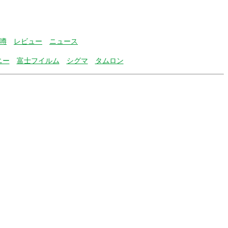
噂
レビュー
ニュース
ニー
富士フイルム
シグマ
タムロン