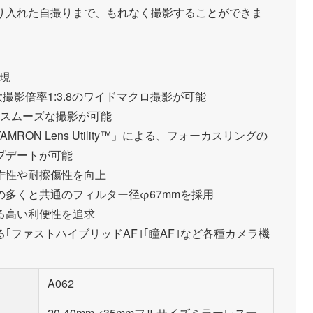
り入れた自撮りまで、もれなく撮影することができま
実現
大撮影倍率1:3.8のワイドマクロ撮影が可能
いスムーズな撮影が可能
ON Lens Utility™」による、フォーカスリングの
プデートが可能
作性や耐擦傷性を向上
多くと共通のフィルター径φ67mmを採用
る高い利便性を追求
｢ファストハイブリッドAF｣｢瞳AF｣など各種カメラ機
A062
20-40mm <35mmフルサイズミラーレス一