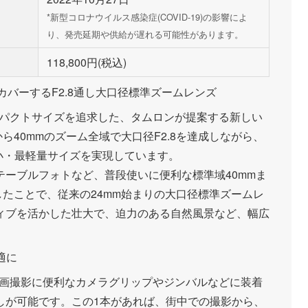
*新型コロナウイルス感染症(COVID-19)の影響によ
り、発売延期や供給が遅れる可能性があります。
118,800円(税込)
をカバーするF2.8通し大口径標準ズームレンズ
るコンパクトサイズを追求した、タムロンが提案する新しい
ら40mmのズーム全域で大口径F2.8を達成しながら、
ス最小・最軽量サイズを実現しています。
ーブルフォトなど、普段使いに便利な標準域40mmま
したことで、従来の24mm始まりの大口径標準ズームレ
ィブを活かした壮大で、迫力のある自然風景など、幅広
適に
は、動画撮影に便利なカメラグリップやジンバルなどに装着
しが可能です。この1本があれば、街中での撮影から、