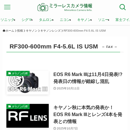
ナソニック
シグマ
タムロン
ニコン
キヤノン
ソニー
富士フイ
ホーム
投稿
キヤノン
キヤノンレンズ
RF300-600mm F4-5.6L IS USM
RF300-600mm F4-5.6L IS USM
– tax –
EOS R6 Mark IIIは11月4日発表!?
キヤノンの噂
発表日の情報が錯綜し混乱
2025年10月11日
キヤノン秋に本気の発表か！
キヤノンの噂
EOS R6 Mark IIIとレンズ4本を発
表との情報
2025年10月7日