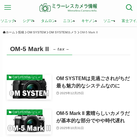
ナソニック
シグマ
タムロン
ニコン
キヤノン
ソニー
富士フイ
ホーム
投稿
OM SYSTEM
OM SYSTEMカメラ
OM-5 Mark II
OM-5 Mark II
– tax –
OM SYSTEMは見過ごされがちだ
OM SYSTEMレビュー
最も魅力的なシステムなのに
2025年12月25日
OM-5 Mark II 素晴らしいカメラだ
OM SYSTEMレビュー
が基本的な部分でやや時代遅れ
2025年10月31日