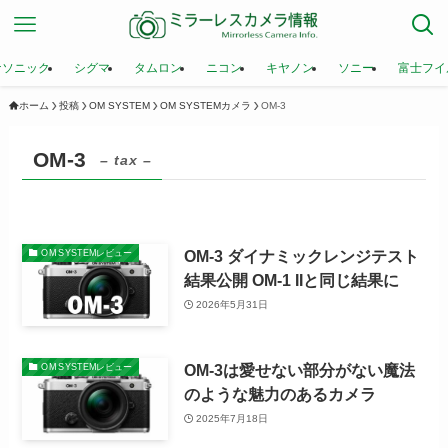
ナソニック
シグマ
タムロン
ニコン
キヤノン
ソニー
富士フイ
ホーム
投稿
OM SYSTEM
OM SYSTEMカメラ
OM-3
OM-3
– tax –
OM-3 ダイナミックレンジテスト
OM SYSTEMレビュー
結果公開 OM-1 IIと同じ結果に
2026年5月31日
OM-3は愛せない部分がない魔法
OM SYSTEMレビュー
のような魅力のあるカメラ
2025年7月18日